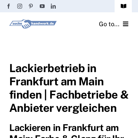
Zum
Toggle
Inhalt
Navigat
Passwort vergessen?
springen
Go to...
Registrierung
Handwerker finden
Anmeldung
Fliesenrechner
Lackierbetrieb in
Frankfurt am Main
Handwerker Ratgeber
finden | Fachbetriebe &
Wir über uns
Anbieter vergleichen
Lackieren in Frankfurt am