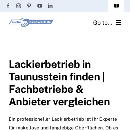
Zum
Toggle
Inhalt
Navigat
Passwort vergessen?
springen
Go to...
Registrierung
Handwerker finden
Anmeldung
Fliesenrechner
Lackierbetrieb in
Taunusstein finden |
Handwerker Ratgeber
Fachbetriebe &
Wir über uns
Anbieter vergleichen
Ein professioneller Lackierbetrieb ist Ihr Experte
für makellose und langlebige Oberflächen. Ob es