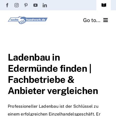
Zum
Toggle
Inhalt
Navigat
Passwort vergessen?
springen
Go to...
Registrierung
Handwerker finden
Anmeldung
Fliesenrechner
Ladenbau in
Edermünde finden |
Handwerker Ratgeber
Fachbetriebe &
Wir über uns
Anbieter vergleichen
Professioneller Ladenbau ist der Schlüssel zu
einem erfolgreichen Einzelhandelsgeschäft. Er