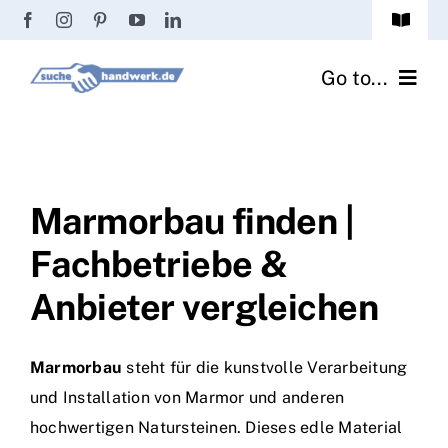
Zum
Toggle
Inhalt
Navigat
Passwort vergessen?
springen
Go to...
Registrierung
Handwerker finden
Anmeldung
Fliesenrechner
Marmorbau finden |
Fachbetriebe &
Handwerker Ratgeber
Anbieter vergleichen
Wir über uns
Marmorbau
steht für die kunstvolle Verarbeitung
und Installation von Marmor und anderen
hochwertigen Natursteinen. Dieses edle Material