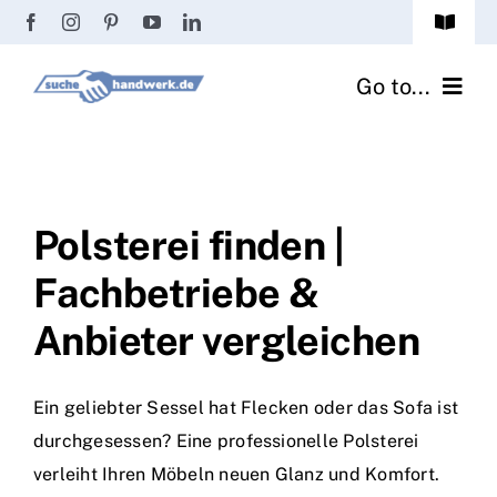
Zum
Toggle
Inhalt
Navigat
Passwort vergessen?
springen
Go to...
Registrierung
Handwerker finden
Anmeldung
Fliesenrechner
Polsterei finden |
Fachbetriebe &
Handwerker Ratgeber
Anbieter vergleichen
Wir über uns
Ein geliebter Sessel hat Flecken oder das Sofa ist
durchgesessen? Eine professionelle Polsterei
verleiht Ihren Möbeln neuen Glanz und Komfort.