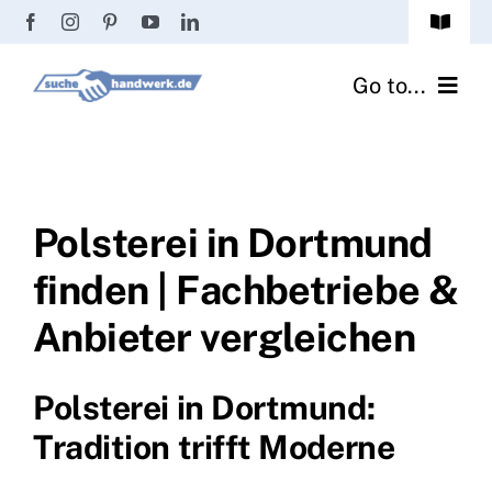
Zum
Toggle
Inhalt
Navigat
Passwort vergessen?
springen
Go to...
Registrierung
Handwerker finden
Anmeldung
Fliesenrechner
Polsterei in Dortmund
finden | Fachbetriebe &
Handwerker Ratgeber
Anbieter vergleichen
Wir über uns
Polsterei in Dortmund:
Tradition trifft Moderne