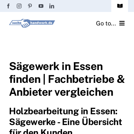
Zum
Toggle
Inhalt
Navigat
Passwort vergessen?
springen
Go to...
Registrierung
Handwerker finden
Anmeldung
Fliesenrechner
Sägewerk in Essen
finden | Fachbetriebe &
Handwerker Ratgeber
Anbieter vergleichen
Wir über uns
Holzbearbeitung in Essen:
Sägewerke - Eine Übersicht
für den Kunden