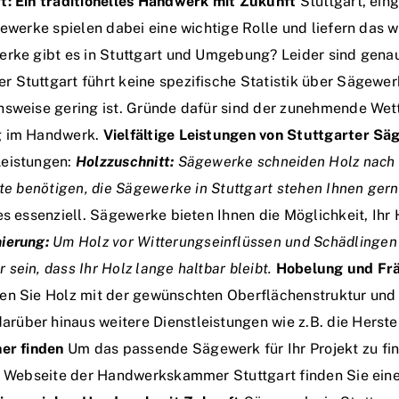
t: Ein traditionelles Handwerk mit Zukunft
Stuttgart, ein
ewerke spielen dabei eine wichtige Rolle und liefern das w
erke gibt es in Stuttgart und Umgebung? Leider sind gena
 Stuttgart führt keine spezifische Statistik über Sägewer
chsweise gering ist. Gründe dafür sind der zunehmende W
ng im Handwerk.
Vielfältige Leistungen von Stuttgarter S
Leistungen:
Holzzuschnitt:
Sägewerke schneiden Holz nach 
te benötigen, die Sägewerke in Stuttgart stehen Ihnen gern
es essenziell. Sägewerke bieten Ihnen die Möglichkeit, Ihr
ierung:
Um Holz vor Witterungseinflüssen und Schädlingen
sein, dass Ihr Holz lange haltbar bleibt.
Hobelung und Frä
en Sie Holz mit der gewünschten Oberflächenstruktur und k
über hinaus weitere Dienstleistungen wie z.B. die Herst
ner finden
Um das passende Sägewerk für Ihr Projekt zu find
er Webseite der Handwerkskammer Stuttgart finden Sie eine