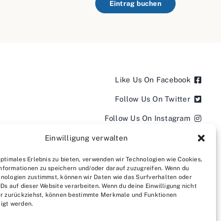
Eintrag buchen
Like Us On Facebook
Follow Us On Twitter
Follow Us On Instagram
Follow Us On LinkedIn
Einwilligung verwalten
Follow us on YouTube
optimales Erlebnis zu bieten, verwenden wir Technologien wie Cookies,
nformationen zu speichern und/oder darauf zuzugreifen. Wenn du
Follow us on Pinterest
nologien zustimmst, können wir Daten wie das Surfverhalten oder
IDs auf dieser Website verarbeiten. Wenn du deine Einwilligung nicht
der zurückziehst, können bestimmte Merkmale und Funktionen
igt werden.