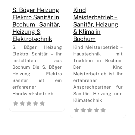
S. Böger Heizung
Kind
Elektro Sanitär in
Meisterbetrieb –
Bochum – Sanitär,
Sanitär, Heizung
Heizung &
& Klima in
Elektrotechnik
Bochum
S. Böger Heizung
Kind Meisterbetrieb –
Elektro Sanitär – Ihr
Haustechnik mit
Installateur aus
Tradition in Bochum
Bochum Die S. Böger
Der Kind
Heizung Elektro
Meisterbetrieb ist Ihr
Sanitär ist ein
erfahrener
erfahrener
Ansprechpartner für
Handwerksbetrieb
Sanitär, Heizung und
Klimatechnik