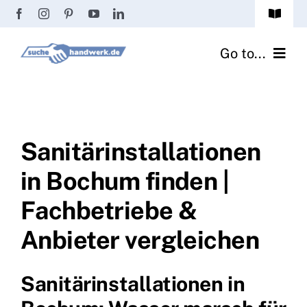
Zum
Toggle
Inhalt
Navigat
Passwort vergessen?
springen
Go to...
Registrierung
Handwerker finden
Anmeldung
Fliesenrechner
Sanitärinstallationen
in Bochum finden |
Handwerker Ratgeber
Fachbetriebe &
Wir über uns
Anbieter vergleichen
Sanitärinstallationen in