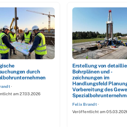
gische
Erstellung von detailli
suchungen durch
Bohrplänen und -
albohrunternehmen
zeichnungen im
Handlungsfeld Planun
randt
·
Vorbereitung des Gewe
ntlicht am
27.03.2026
Spezialbohrunternehm
Felix Brandt
·
Veröffentlicht am
05.03.202