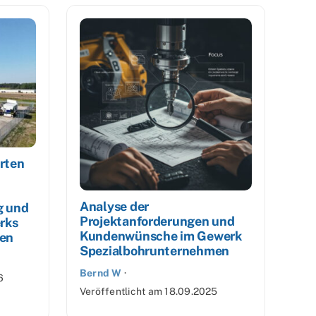
erten
Analyse der
g und
Projektanforderungen und
rks
Kundenwünsche im Gewerk
en
Spezialbohrunternehmen
Bernd W
·
6
Veröffentlicht am
18.09.2025