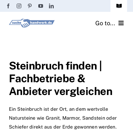
Zum
Toggle
Inhalt
Navigat
Passwort vergessen?
springen
Go to...
Registrierung
Handwerker finden
Anmeldung
Fliesenrechner
Steinbruch finden |
Fachbetriebe &
Handwerker Ratgeber
Anbieter vergleichen
Wir über uns
Ein Steinbruch ist der Ort, an dem wertvolle
Natursteine wie Granit, Marmor, Sandstein oder
Schiefer direkt aus der Erde gewonnen werden.