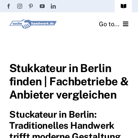
Zum
Toggle
Inhalt
Navigat
Passwort vergessen?
springen
Go to...
Registrierung
Handwerker finden
Anmeldung
Fliesenrechner
Stukkateur in Berlin
finden | Fachbetriebe &
Handwerker Ratgeber
Anbieter vergleichen
Wir über uns
Stuckateur in Berlin:
Traditionelles Handwerk
trifft moderne Gestaltung