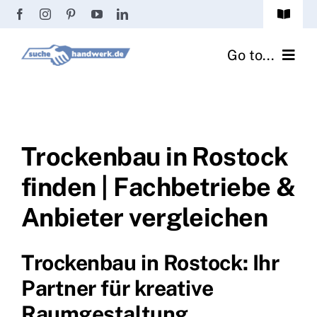
Zum
Toggle
Inhalt
Navigat
Passwort vergessen?
springen
Go to...
Registrierung
Handwerker finden
Anmeldung
Fliesenrechner
Trockenbau in Rostock
finden | Fachbetriebe &
Handwerker Ratgeber
Anbieter vergleichen
Wir über uns
Trockenbau in Rostock: Ihr
Partner für kreative
Raumgestaltung