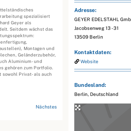
Adresse:
ttelständisches
arbeitung spezialisiert
GEYER EDELSTAHL Gm
hard Geyer als
Jacobsenweg 13 - 31
elt. Seitdem wächst das
stungsspektrum:
13509
Berlin
ienfertigung,
austellen), Montagen und
Kontaktdaten:
Blechen, Geländerzubehör,
Auch Aluminium- und
Website
s gehören zum Portfolio.
 sowohl Privat- als auch
Bundesland:
Berlin
,
Deutschland
Nächstes