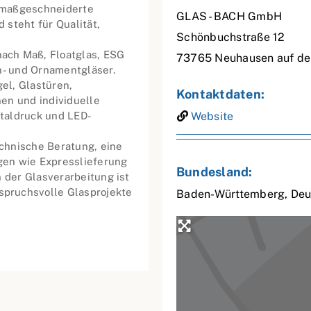
 maßgeschneiderte
GLAS - BACH GmbH
steht für Qualität,
Schönbuchstraße 12
ach Maß, Floatglas, ESG
73765
Neuhausen auf de
n- und Ornamentgläser.
el, Glastüren,
Kontaktdaten:
en und individuelle
taldruck und LED-
Website
chnische Beratung, eine
ngen wie Expresslieferung
Bundesland:
 der Glasverarbeitung ist
pruchsvolle Glasprojekte
Baden-Württemberg
,
Deu