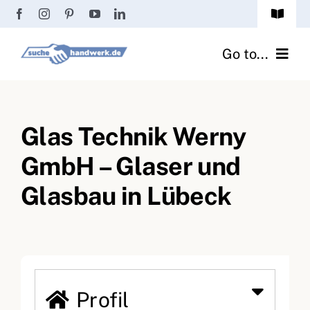
Zum
Toggle
Inhalt
Navigat
Passwort vergessen?
springen
Go to...
Registrierung
Handwerker finden
Anmeldung
Glas Technik Werny
Fliesenrechner
GmbH – Glaser und
Handwerker Ratgeber
Glasbau in Lübeck
Wir über uns
Profil