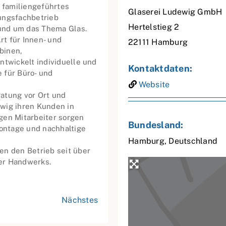
s familiengeführtes
Glaserei Ludewig GmbH
ungsfachbetrieb
Hertelstieg 2
und um das Thema Glas.
t für Innen- und
22111
Hamburg
binen,
ntwickelt individuelle und
Kontaktdaten:
 für Büro- und
Website
atung vor Ort und
wig ihren Kunden in
gen Mitarbeiter sorgen
Bundesland:
Montage und nachhaltige
Hamburg
,
Deutschland
en den Betrieb seit über
er Handwerks.
Nächstes