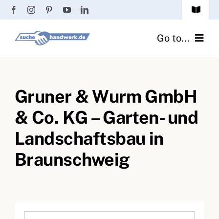
Zum
Toggle
Inhalt
Navigat
Passwort vergessen?
springen
Go to...
Registrierung
Handwerker finden
Anmeldung
Gruner & Wurm GmbH
Fliesenrechner
& Co. KG – Garten- und
Handwerker Ratgeber
Landschaftsbau in
Wir über uns
Braunschweig