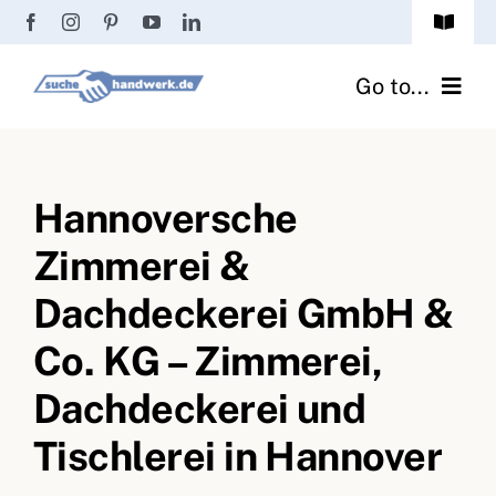
Zum
Toggle
Inhalt
Navigat
Passwort vergessen?
springen
Go to...
Registrierung
Handwerker finden
Anmeldung
Hannoversche
Fliesenrechner
Zimmerei &
Handwerker Ratgeber
Dachdeckerei GmbH &
Wir über uns
Co. KG – Zimmerei,
Dachdeckerei und
Tischlerei in Hannover