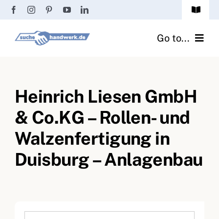
Zum
Toggle
Inhalt
Navigat
Passwort vergessen?
springen
Go to...
Registrierung
Handwerker finden
Anmeldung
Heinrich Liesen GmbH
Fliesenrechner
& Co.KG – Rollen- und
Handwerker Ratgeber
Walzenfertigung in
Wir über uns
Duisburg – Anlagenbau