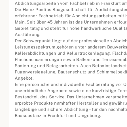
Abdichtungsarbeiten vom Fachbetrieb in Frankfurt a
Die Heinz Pontius Baugesellschaft für Abdichtungste
erfahrener Fachbetrieb für Abdichtungsarbeiten mit H
Main. Seit über 45 Jahren ist das Unternehmen erfolg
Gebiet tätig und steht für hohe handwerkliche Qualit
Ausführung.
Der Schwerpunkt liegt auf der professionellen Abdi
Leistungsspektrum gehören unter anderem Bauwerks
Kellerabdichtungen und Kellertrockenlegung, Flach
Flachdachsanierungen sowie Balkon- und Terrassenab
Sanierung und Belagsarbeiten. Auch Betoninstandset
Fugenversiegelung, Bautenschutz und Schimmelbek
Angebot.
Eine persönliche und individuelle Fachberatung vor Or
unverbindliche Angebote sowie eine kurzfristige Ter
Bestandteil des Service. Das Unternehmen verarbeite
erprobte Produkte namhafter Hersteller und gewährle
langlebige und sichere Abdichtung – für den nachhalt
Bausubstanz in Frankfurt und Umgebung.