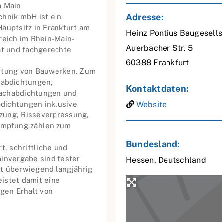
m Main
Adresse:
chnik mbH ist ein
auptsitz in Frankfurt am
Heinz Pontius Baugesell
reich im Rhein-Main-
Auerbacher Str. 5
ät und fachgerechte
60388
Frankfurt
chtung von Bauwerken. Zum
abdichtungen,
Kontaktdaten:
dachabdichtungen und
dichtungen inklusive
Website
zung, Risseverpressung,
ämpfung zählen zum
Bundesland:
t, schriftliche und
minvergabe sind fester
Hessen
,
Deutschland
t überwiegend langjährig
istet damit eine
igen Erhalt von