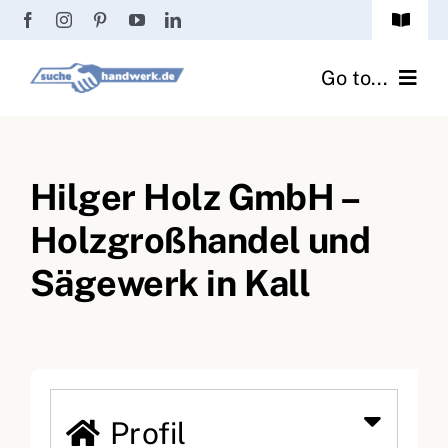
Zum
Toggle
Inhalt
Navigat
Passwort vergessen?
springen
Go to...
Registrierung
Handwerker finden
Anmeldung
Hilger Holz GmbH –
Fliesenrechner
Holzgroßhandel und
Handwerker Ratgeber
Sägewerk in Kall
Wir über uns
Profil