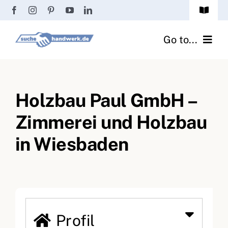
Zum
Toggle
Inhalt
Navigat
Passwort vergessen?
springen
Go to...
Registrierung
Handwerker finden
Anmeldung
Holzbau Paul GmbH –
Fliesenrechner
Zimmerei und Holzbau
Handwerker Ratgeber
in Wiesbaden
Wir über uns
Profil