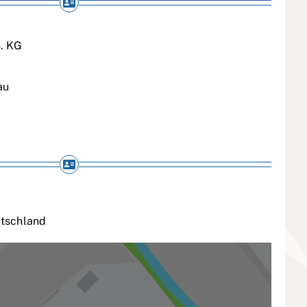
. KG
au
tschland