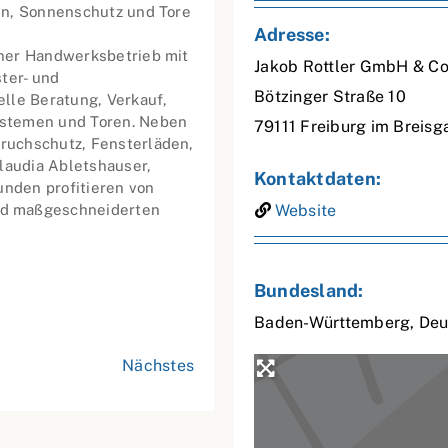
den, Sonnenschutz und Tore
Adresse:
icher Handwerksbetrieb mit
Jakob Rottler GmbH & Co
ter- und
Bötzinger Straße 10
lle Beratung, Verkauf,
ystemen und Toren. Neben
79111
Freiburg im Breisg
bruchschutz, Fensterläden,
laudia Abletshauser,
Kontaktdaten:
unden profitieren von
nd maßgeschneiderten
Website
Bundesland:
Baden-Württemberg
,
Deu
Nächstes