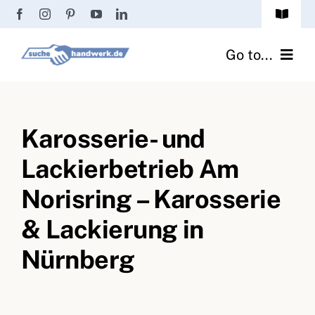
Zum
Toggle
Inhalt
Navigat
Passwort vergessen?
springen
Go to...
Registrierung
Handwerker finden
Anmeldung
Karosserie- und
Fliesenrechner
Lackierbetrieb Am
Handwerker Ratgeber
Norisring – Karosserie
Wir über uns
& Lackierung in
Nürnberg