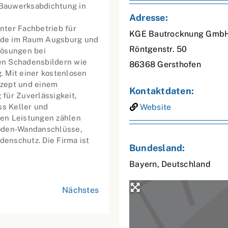
 Bauwerksabdichtung in
Adresse:
nter Fachbetrieb für
KGE Bautrocknung GmbH
nde im Raum Augsburg und
Röntgenstr. 50
Lösungen bei
en Schadensbildern wie
86368
Gersthofen
 Mit einer kostenlosen
nzept und einem
Kontaktdaten:
für Zuverlässigkeit,
ss Keller und
Website
den Leistungen zählen
Boden-Wandanschlüsse,
enschutz. Die Firma ist
Bundesland:
Bayern
,
Deutschland
Nächstes