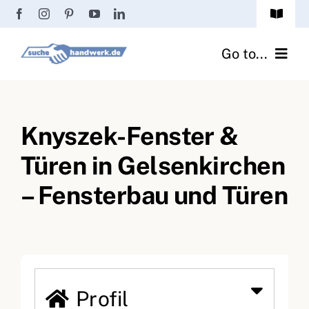
Zum
Toggle
Inhalt
Navigat
Passwort vergessen?
springen
Go to...
Registrierung
Handwerker finden
Anmeldung
Knyszek-Fenster &
Fliesenrechner
Türen in Gelsenkirchen
Handwerker Ratgeber
– Fensterbau und Türen
Wir über uns
Profil