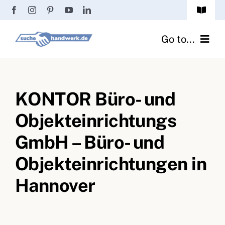
Zum
Toggle
Inhalt
Navigat
Passwort vergessen?
springen
Go to...
Registrierung
Handwerker finden
Anmeldung
KONTOR Büro- und
Fliesenrechner
Objekteinrichtungs
Handwerker Ratgeber
GmbH – Büro- und
Wir über uns
Objekteinrichtungen in
Hannover