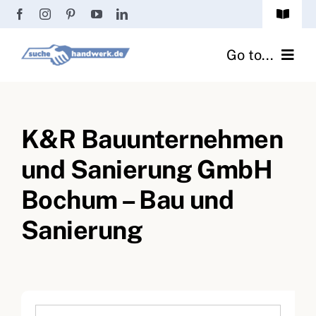
Zum
Toggle
Inhalt
Navigat
Passwort vergessen?
springen
Go to...
Registrierung
Handwerker finden
Anmeldung
K&R Bauunternehmen
Fliesenrechner
und Sanierung GmbH
Handwerker Ratgeber
Bochum – Bau und
Wir über uns
Sanierung