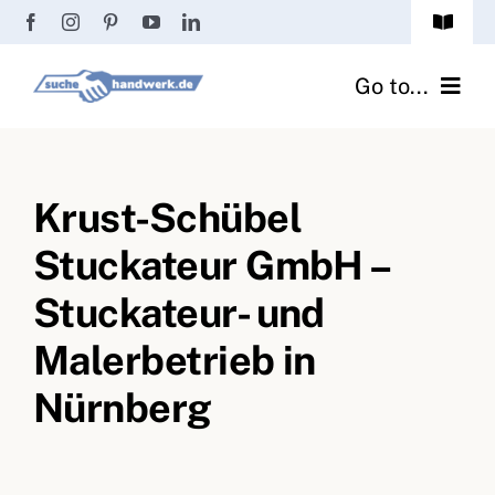
Zum
Toggle
Inhalt
Navigat
Passwort vergessen?
springen
Go to...
Registrierung
Handwerker finden
Anmeldung
Krust-Schübel
Fliesenrechner
Stuckateur GmbH –
Handwerker Ratgeber
Stuckateur- und
Wir über uns
Malerbetrieb in
Nürnberg