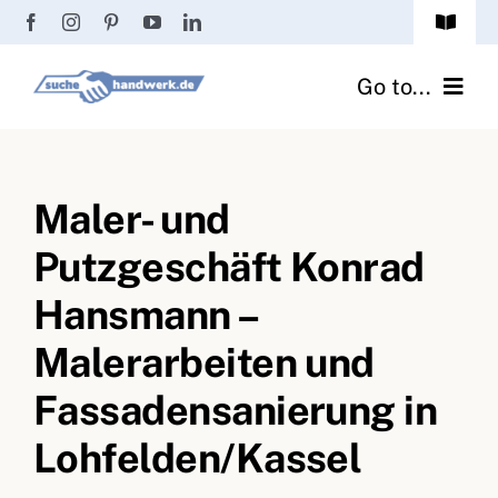
Zum
Toggle
Inhalt
Navigat
Passwort vergessen?
springen
Go to...
Registrierung
Handwerker finden
Anmeldung
Maler- und
Fliesenrechner
Putzgeschäft Konrad
Handwerker Ratgeber
Hansmann –
Wir über uns
Malerarbeiten und
Fassadensanierung in
Lohfelden/Kassel