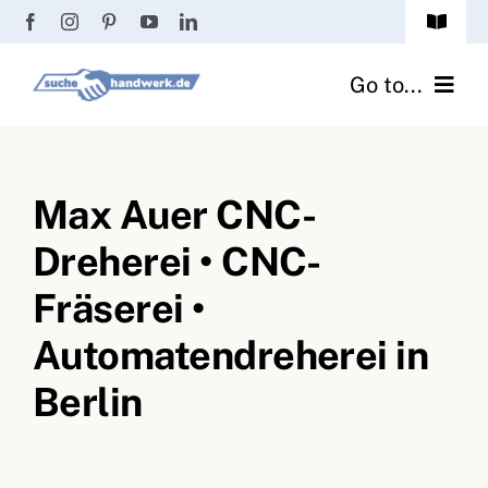
Zum
Toggle
Inhalt
Navigat
Passwort vergessen?
springen
Go to...
Registrierung
Handwerker finden
Anmeldung
Max Auer CNC-
Fliesenrechner
Dreherei • CNC-
Handwerker Ratgeber
Fräserei •
Wir über uns
Automatendreherei in
Berlin