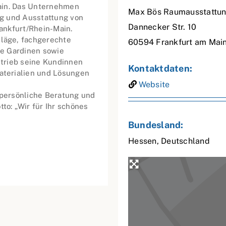
ain. Das Unternehmen
Max Bös Raumausstattu
g und Ausstattung von
Dannecker Str. 10
ankfurt/Rhein-Main.
läge, fachgerechte
60594
Frankfurt am Mai
le Gardinen sowie
trieb seine Kundinnen
Kontaktdaten:
terialien und Lösungen
Website
 persönliche Beratung und
o: „Wir für Ihr schönes
Bundesland:
Hessen
,
Deutschland