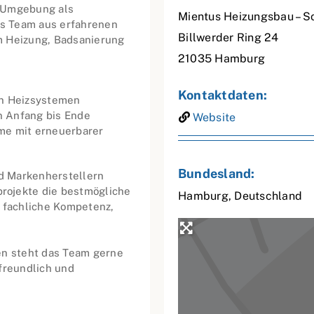
d Umgebung als
Mientus Heizungsbau – S
Das Team aus erfahrenen
Billwerder Ring 24
m Heizung, Badsanierung
21035
Hamburg
Kontaktdaten:
on Heizsystemen
n Anfang bis Ende
Website
me mit erneuerbarer
Bundesland:
nd Markenherstellern
rojekte die bestmögliche
Hamburg
,
Deutschland
f fachliche Kompetenz,
en steht das Team gerne
freundlich und