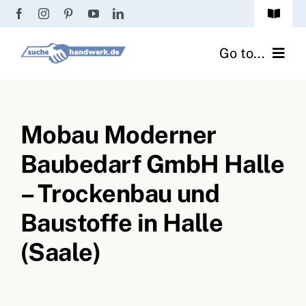
Zum
Toggle
Inhalt
Navigat
Passwort vergessen?
springen
Go to...
Registrierung
Handwerker finden
Anmeldung
Mobau Moderner
Fliesenrechner
Baubedarf GmbH Halle
Handwerker Ratgeber
– Trockenbau und
Wir über uns
Baustoffe in Halle
(Saale)