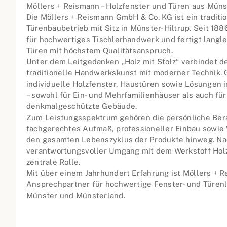
Möllers + Reismann – Holzfenster und Türen aus Müns
Die Möllers + Reismann GmbH & Co. KG ist ein traditi
Türenbaubetrieb mit Sitz in Münster-Hiltrup. Seit 1
für hochwertiges Tischlerhandwerk und fertigt langl
Türen mit höchstem Qualitätsanspruch.
Unter dem Leitgedanken „Holz mit Stolz“ verbindet d
traditionelle Handwerkskunst mit moderner Technik. 
individuelle Holzfenster, Haustüren sowie Lösungen 
– sowohl für Ein- und Mehrfamilienhäuser als auch f
denkmalgeschützte Gebäude.
Zum Leistungsspektrum gehören die persönliche Bera
fachgerechtes Aufmaß, professioneller Einbau sowie
den gesamten Lebenszyklus der Produkte hinweg. Nac
verantwortungsvoller Umgang mit dem Werkstoff Holz
zentrale Rolle.
Mit über einem Jahrhundert Erfahrung ist Möllers + R
Ansprechpartner für hochwertige Fenster- und Türe
Münster und Münsterland.