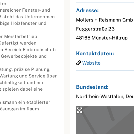
ter
Adresse:
onsreicher Fenster- und
886 steht das Unternehmen
Möllers + Reismann Gmb
ebige Holzfenster und
Fuggerstraße 23
er Meisterbetrieb
48165
Münster-Hiltrup
Gefertigt werden
im Bereich Einbruchschutz
Kontaktdaten:
ür Gewerbeobjekte und
Website
tung, präzise Planung,
 Wartung und Service über
hhaltigkeit und ein
Bundesland:
 spielen dabei eine
Nordrhein-Westfalen
,
Deu
eismann ein etablierter
nlösungen im Raum