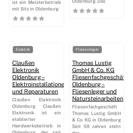
Oldenburg. Das
ist ein Meisterbetrieb
mit Sitz in Oldenburg
Elektrik
Fliesenleger
Claußen
Thomas Lustig
Elektronik
GmbH & Co. KG
Oldenburg –
Fliesenfachgeschäft
Elektroinstallationen
Oldenburg –
und Reparaturen
Fliesenleger und
Natursteinarbeiten
Claußen Elektronik
Oldenburg Claußen
Fliesenfachgeschäft
Elektronik ist ein
Thomas Lustig GmbH
etablierter
& Co. KG in Oldenburg
Handwerksbetrieb in
Seit 59 Jahren steht
Oldenburg, der seit
das