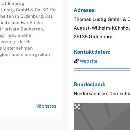
n Oldenburg
Adresse:
 Lustig GmbH & Co. KG für
rbeiten in Oldenburg. Das
Thomas Lustig GmbH & C
nelle handwerkliche
August- Wilhelm-Kühnhol
ür private Bauherren,
, individuelle
26135
Oldenburg
berzeugt durch
tes Unternehmen
Kontaktdaten:
sigkeit und einem großen
Website
Bundesland:
Niedersachsen
,
Deutschl
Nächstes