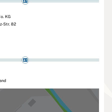
o. KG
z-Str. 82
and