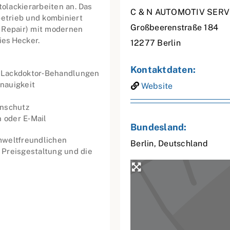
tolackierarbeiten an. Das
C & N AUTOMOTIV SER
betrieb und kombiniert
Großbeerenstraße 184
 Repair) mit modernen
es Hecker.
12277
Berlin
Kontaktdaten:
, Lackdoktor‑Behandlungen
nauigkeit
Website
enschutz
n oder E‑Mail
Bundesland:
mweltfreundlichen
Berlin
,
Deutschland
 Preisgestaltung und die