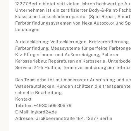
12277 Berlin bietet seit vielen Jahren hochwertige Au
Unternehmen ist ein zertifizierter Body‑&‑Paint‑Fach
klassische Lackschädenreparatur (Spot‑Repair, Smart
Farbtonfindungssystemen von Nexa Autocolor und Spi
Leistungen
Autolackierung: Volllackierungen, Kratzerentfernung
Farbtonfindung: Messsysteme für perfekte Farbtonge
Kfz‑Pflege: Innen‑ und Außenreinigung, Polieren
Karosseriebau: Reparaturen an Karosserie, Unterbod
Service: 24‑h Hotline, Terminvereinbarung per Telefo
Das Team arbeitet mit modernster Ausrüstung und u
Wasserautolacken. Kunden schätzen die transparente
schnelle Bearbeitung.
Kontakt
Telefon: +49 30 509 306 79
E‑Mail: in@prd24.de
Adresse: Großbeerenstraße 184, 12277 Berlin