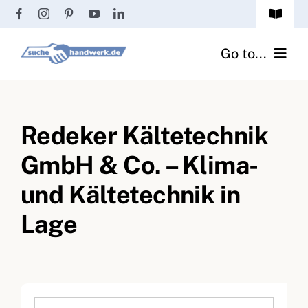
Zum
Toggle
Inhalt
Navigat
Passwort vergessen?
springen
Go to...
Registrierung
Handwerker finden
Anmeldung
Redeker Kältetechnik
Fliesenrechner
GmbH & Co. – Klima-
Handwerker Ratgeber
und Kältetechnik in
Wir über uns
Lage