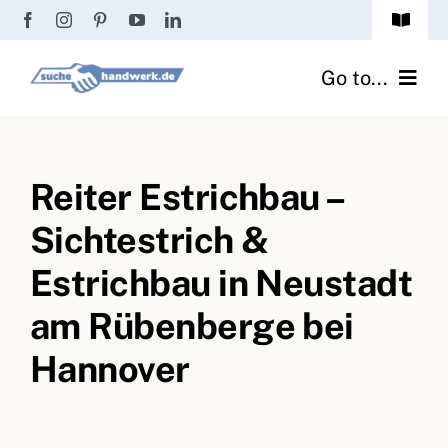
Zum
Toggle
Inhalt
Navigat
Passwort vergessen?
springen
Go to...
Registrierung
Handwerker finden
Anmeldung
Reiter Estrichbau –
Fliesenrechner
Sichtestrich &
Handwerker Ratgeber
Estrichbau in Neustadt
Wir über uns
am Rübenberge bei
Hannover