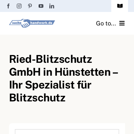
Zum
Toggle
Inhalt
Navigat
Passwort vergessen?
springen
Go to...
Registrierung
Handwerker finden
Anmeldung
Ried-Blitzschutz
Fliesenrechner
GmbH in Hünstetten –
Handwerker Ratgeber
Ihr Spezialist für
Wir über uns
Blitzschutz