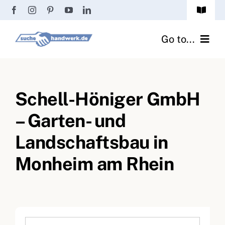
Zum
Toggle
Inhalt
Navigat
Passwort vergessen?
springen
Go to...
Registrierung
Handwerker finden
Anmeldung
Schell-Höniger GmbH
Fliesenrechner
– Garten- und
Handwerker Ratgeber
Landschaftsbau in
Wir über uns
Monheim am Rhein