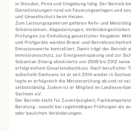
in Dresden, Pirna und Umgebung tätig. Der Betrieb bi
Dienstleistungen rund um Feuerungsanlagen und sorgt
und Umweltschutz beim Heizen.
Zum Leistungsspektrum gehören Kehr- und Messtätigk
Schornsteinen, Abgasleitungen, Verbindungsstücken
Prüfungen zur Einhaltung gesetzlicher Vorgaben. Mit
und Prüfgeräte werden Brand- und Betriebssicherheit
Emissionswerte kontrolliert. Damit trägt der Betrieb 
Immissionsschutz, zur Energieeinsparung und zur Sic
Sebastian Stierig absolvierte von 2009 bis 2012 sein
erfolgreichem Gesellenabschluss. Nach beruflicher Tä
außerhalb Sachsens ist er seit 2014 wieder in Sachsen
legte er erfolgreich die Meisterprüfung ab und ist s
selbstständig. Zudem ist er Mitglied im Landesverba
Sachsen e.V.
Der Betrieb steht für Zuverlässigkeit, Fachkompeten
Beratung – sowohl bei regelmäßigen Prüfungen als a
oder baulichen Veränderungen.