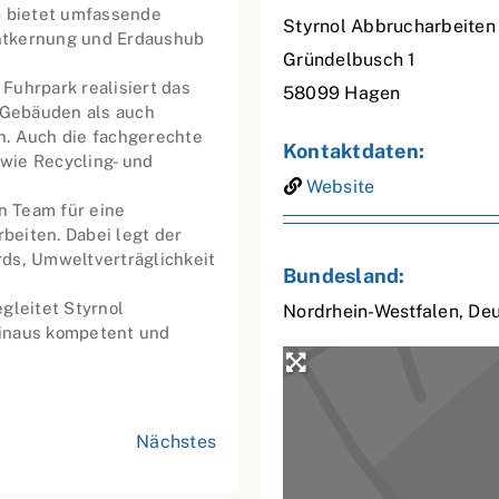
b bietet umfassende
Styrnol Abbrucharbeiten
ntkernung und Erdaushub
Gründelbusch 1
Fuhrpark realisiert das
58099
Hagen
 Gebäuden als auch
n. Auch die fachgerechte
Kontaktdaten:
owie Recycling- und
Website
en Team für eine
rbeiten. Dabei legt der
ds, Umweltverträglichkeit
Bundesland:
gleitet Styrnol
Nordrhein-Westfalen
,
Deu
hinaus kompetent und
Nächstes