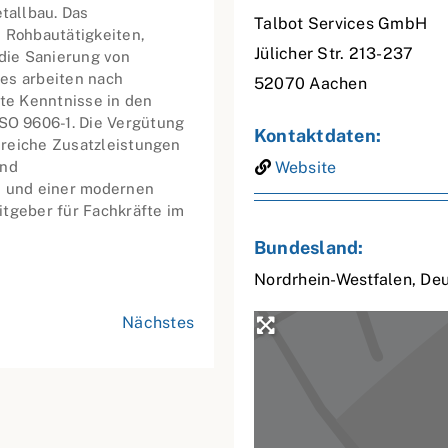
tallbau. Das
Talbot Services GmbH
Rohbautätigkeiten,
Jülicher Str. 213-237
die Sanierung von
es arbeiten nach
52070
Aachen
te Kenntnisse in den
O 9606-1. Die Vergütung
Kontaktdaten:
hlreiche Zusatzleistungen
und
Website
n und einer modernen
eitgeber für Fachkräfte im
Bundesland:
Nordrhein-Westfalen
,
Deu
Nächstes