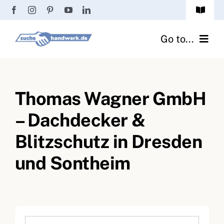
Zum
Toggle
Inhalt
Navigat
Passwort vergessen?
springen
Go to...
Registrierung
Handwerker finden
Anmeldung
Thomas Wagner GmbH
Fliesenrechner
– Dachdecker &
Handwerker Ratgeber
Blitzschutz in Dresden
Wir über uns
und Sontheim