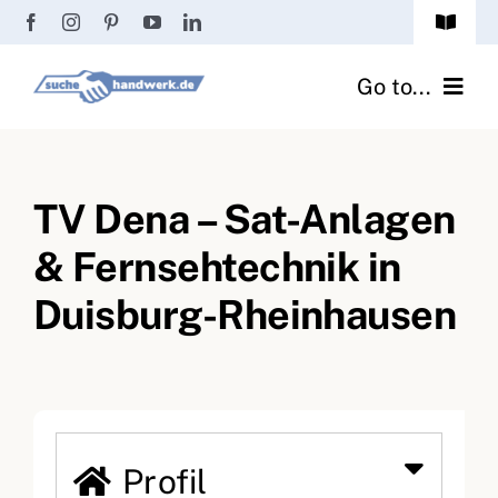
Zum
Toggle
Inhalt
Navigat
Passwort vergessen?
springen
Go to...
Registrierung
Handwerker finden
Anmeldung
TV Dena – Sat-Anlagen
Fliesenrechner
& Fernsehtechnik in
Handwerker Ratgeber
Duisburg-Rheinhausen
Wir über uns
Profil