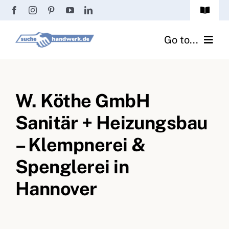
Zum
Toggle
Inhalt
Navigat
Passwort vergessen?
springen
Go to...
Registrierung
Handwerker finden
Anmeldung
W. Köthe GmbH
Fliesenrechner
Sanitär + Heizungsbau
Handwerker Ratgeber
– Klempnerei &
Wir über uns
Spenglerei in
Hannover