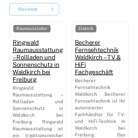
Neueste
Raumausstatter
Elektrik
Ringwald
Becherer
Raumausstattung
Fernsehtechnik
– Rollladen und
Waldkirch – TV &
Sonnenschutz in
HiFi
Waldkirch bei
Fachgeschäft
Freiburg
Becherer
Fernsehtechnik
Ringwald
Waldkirch Becherer
Raumausstattung –
Fernsehtechnik ist Ihr
Rollladen und
autorisierter
Sonnenschutz in
Fachhändler für TV-
Waldkirch bei
und HiFi-Technik in
Freiburg Ringwald
Waldkirch bei
Raumausstattung ist
Freiburg. Das
ein traditionsreicher